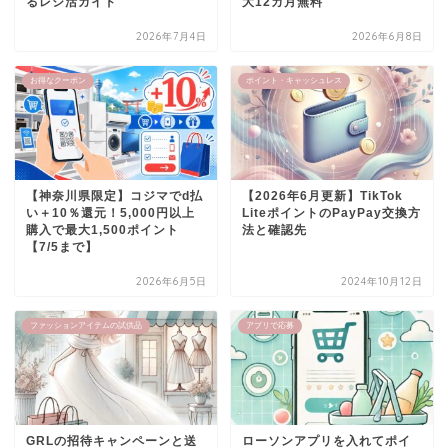
るレシ活ガイド
大12カ月無料
2026年7月4日
2026年6月8日
お得なクーポン
ポイント・キャッシュレス
【神奈川県限定】コジマでd払
【2026年6月更新】TikTok
い＋10％還元！5,000円以上
LiteポイントのPayPay交換方
購入で最大1,500ポイント
法と確認先
【7/5まで】
2026年6月5日
2024年10月12日
ファッションアイテムの試供品
アプリで応募
GRLの招待キャンペーンと送
ローソンアプリを入れてポイ