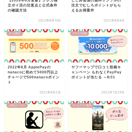
【2026年6月更新】クレカ積
しじみ習慣の無料サンプルの
立ポイ活の注意点と公式条件
注文でむしろポイントがもら
の確認方法
えるお得案件
2022年8月10日
2022年8月4日
ポイ活案件
アプリで応募
2022年8月 ApplePayの
ヤフーマップで口コミ投稿キ
nanacoに初めて5000円以上
ャンペーン もれなくPayPay
チャージで500nanacoポイン
ポイントが当たる ～8/31
ト
2022年8月2日
2022年7月29日
お得なクーポン
ゲームアプリ案件