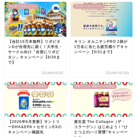
プレゼントキャンペーン
プレゼントキャンペーン
【合計10万本無料】リポビタ
キリン オルニチンPRO 2袋が
ンDが合宿先に届く！大学生・
1万名に当たる疲労感ケアキャ
サークル向け「合宿にリポビ
ンペーン【5/31まで】
タン」キャンペーン【6/30ま
で】
2026年6月3日
2026年5月20日
健康食品・サプリメントの試供品
美容ドリンク・美容サプリの試供品
【2026年6月更新】サントリ
資生堂 The Collagen（ザ・
ーDHA&EPA＋セサミンEXの
コラーゲン）はじめよう！“ひ
キャンペーン確認先
とつ上のハリ習慣”キャンペー