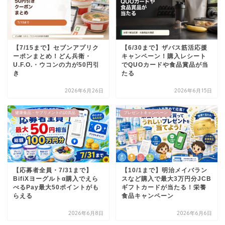
【7/15まで】セブンアプリク
【6/30まで】ザバス筋活応援
ーポンまとめ！どん兵衛・
キャンペーン！購入レシート
U.F.O.・ウコンの力が50円引
でQUOカードや食品賞品が当
き
たる
2026年6月26日
2026年6月15日
健康食品・サプリメントの試供品
プレゼントキャンペーン
【応募者全員・7/31まで】
【10/1まで】明治メイバラン
BifiXヨーグルトα購入でえら
スなど購入で最大3万円分JCB
べるPay最大50ポイントがも
ギフトカードが当たる！栄養
らえる
食品キャンペーン
2026年6月8日
2026年6月6日