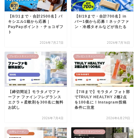
【8/31まで・合計2500名】パ
【8/19まで・合計700名】in
キシエル1箱から応募｜
バー1個から応募！ネックファ
PayPayポイント・チョコギフ
ン・冷感タオルなどが当たる
ト
2026年7月27日
2026年7月16日
プレゼントキャンペーン
プレゼントキャンペーン
【締切間近】モラタメでファ
【7/8まで】モラタメ フォト部
ーファ ファインフレグランス
でTRULY HEALTHY 2種2点
エクラ＋柔軟剤を300名に無料
を100名に！Instagram投稿
お試し
条件に注意
2026年7月4日
2026年6月29日
お得なクーポン
プレゼントキャンペーン