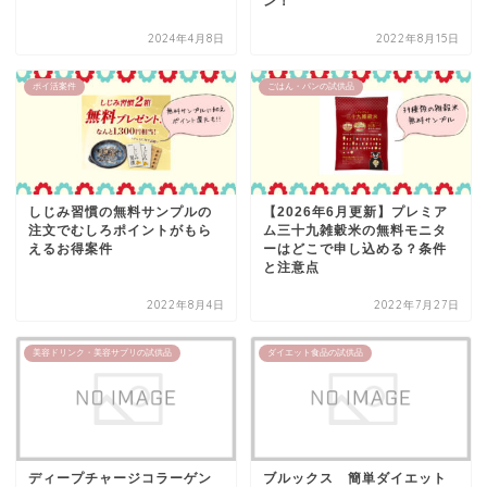
ン！
2024年4月8日
2022年8月15日
ポイ活案件
ごはん・パンの試供品
しじみ習慣の無料サンプルの
【2026年6月更新】プレミア
注文でむしろポイントがもら
ム三十九雑穀米の無料モニタ
えるお得案件
ーはどこで申し込める？条件
と注意点
2022年8月4日
2022年7月27日
美容ドリンク・美容サプリの試供品
ダイエット食品の試供品
ディープチャージコラーゲン
ブルックス 簡単ダイエット