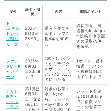
締切・期
案件
内容
確認ポイント
間
ドトー
締切間近。当
ル チル
2026年
購入不要でチ
選後のInstagra
ドカッ
8月3日
ルドカップ2
m投稿と冷蔵配
プ朝活
23:59ま
種4本を50名
送の受取条件
モニタ
で
に
を確認
ー
1本・1ポイン
ファン
2026年
1ポイント賞も
トからデジタ
タQRキ
8月31
抽選。ポイン
ルポイントな
ャンペ
日23:59
ト獲得は1日1
どが合計3.2万
ーン
まで
ポイントまで
名に当たる
第1弾は
対象のお茶・
アサヒ
レシート登録
8月31
水1本分か
飲料×
は10月30日ま
日、第2
ら、えらべる
マイン
で。複数レシ
弾は11
Payや限定グ
クラフ
ートの合算不
月6日ま
ッズを総計10,