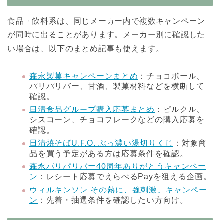
食品・飲料系は、同じメーカー内で複数キャンペーン
が同時に出ることがあります。メーカー別に確認した
い場合は、以下のまとめ記事も使えます。
森永製菓キャンペーンまとめ
：チョコボール、
パリパリバー、甘酒、製菓材料などを横断して
確認。
日清食品グループ購入応募まとめ
：ピルクル、
シスコーン、チョコフレークなどの購入応募を
確認。
日清焼そばU.F.O. ぶっ濃い湯切りくじ
：対象商
品を買う予定がある方は応募条件を確認。
森永パリパリバー40周年ありがとうキャンペー
ン
：レシート応募でえらべるPayを狙える企画。
ウィルキンソン その熱に、強刺激。キャンペー
ン
：先着・抽選条件を確認したい方向け。