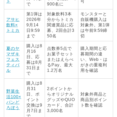
ト
可
で
900名に
第1弾は
対象飲料3本
モンスターと
アサヒ
2026年
分からトミカ
自販機購入は
飲料×
9月14
関連賞品に応
対象外。第1弾
トミカ
日9:59
募、2回合計3
は午前9:59締
まで
50名
切
購入は8
夏のヤ
点数券5点で
購入期間と応
月16
マザキ
お菓子セット
募期間の違
日、応
フェス
またはえらべ
い、Web・は
募は8月
ティバ
るPay、最大
がきの重複利
31日ま
ル
1.2万名
用を確認
で
購入は8
月31
2ポイントか
野菜生
日、ポ
らオリジナル
対象外商品と
活100×
イント
グッズやQUO
商品別ポイン
パンど
交換は9
カード、合計
ト数を確認
ろぼう
月7日ま
3,000名
で