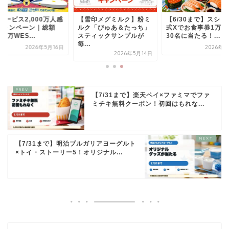
サービス2,000万人感
【雪印メグミルク】粉ミ
【6/30まで】スシロ
キャンペーン｜総額
ルク「ぴゅあ＆たっち」
式Xでお食事券1万円
000万WES...
スティックサンプルが
30名に当たる！...
毎...
2026年5月16日
2026年6
2026年5月14日
【7/31まで】楽天ペイ×ファミマでファ
ミチキ無料クーポン！初回はもれな...
【7/31まで】明治ブルガリアヨーグルト
×トイ・ストーリー5！オリジナル...