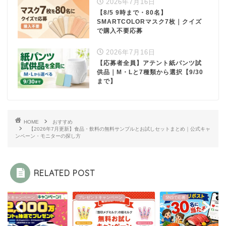
2026年7月16日
【8/5 9時まで・80名】
SMARTCOLORマスク7枚｜クイズ
で購入不要応募
2026年7月16日
【応募者全員】アテント紙パンツ試
供品｜M・Lと7種類から選択【9/30
まで】
HOME
おすすめ
【2026年7月更新】食品・飲料の無料サンプルとお試しセットまとめ｜公式キャ
ンペーン・モニターの探し方
RELATED POST
ゼントキャンペーン
プレゼントキャンペーン
SNSで応募