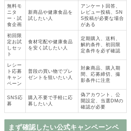
無料モ
アンケート回答、
ニタ
新商品や健康食品を
レビュー投稿、SN
ー・試
試したい人
S投稿が必要な場合
食企画
がある
初回限
定期購入、送料、
定お試
食材宅配や健康食品
解約条件、初回限
しセッ
を安く試したい人
定条件を必ず確認
ト
レシー
対象商品、購入期
ト応募
普段の買い物でプレ
間、応募締切、撮
キャン
ゼントを狙いたい人
影条件に注意
ペーン
偽アカウント、公
SNS応
購入不要で手軽に応
開設定、当選DMの
募
募したい人
確認が必要
まず確認したい公式キャンペーンペ