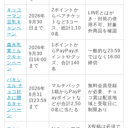
キッコ
2ポイントか
LINEとはが
ーマン
2026年
らペアチケッ
き・封筒の併
豆乳キ
9月30
トなど3コー
用不可、対象
ャンペ
日まで
ス、総計1,10
外商品を確認
ーン
0名
森永乳
1ポイントか
2026年
業ミル
らPayPayポ
一般的な23:59
9月30
クキャ
イントやグッ
ではなく16:00
日16:00
ンペー
ズ、合計140
締切
まで
ン
名
パキシ
エル チ
マルチパック
無料会員登録
2026年
ョコ好
1箱からPayP
が必要。チョ
8月31
きに贈
ayポイントな
コ賞は配送地
日23:59
るキャ
どが合計2,50
域と受取日に
まで
ンペー
0名に当たる
制限あり
ン
X投稿は必須で