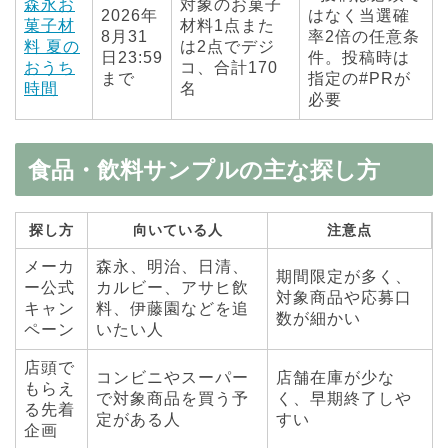
森永お
対象のお菓子
2026年
はなく当選確
菓子材
材料1点また
8月31
率2倍の任意条
料 夏の
は2点でデジ
日23:59
件。投稿時は
おうち
コ、合計170
まで
指定の#PRが
時間
名
必要
食品・飲料サンプルの主な探し方
探し方
向いている人
注意点
メーカ
森永、明治、日清、
期間限定が多く、
ー公式
カルビー、アサヒ飲
対象商品や応募口
キャン
料、伊藤園などを追
数が細かい
ペーン
いたい人
店頭で
コンビニやスーパー
店舗在庫が少な
もらえ
で対象商品を買う予
く、早期終了しや
る先着
定がある人
すい
企画