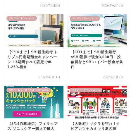
2026年8月6日
2026年6月15日
プレゼントキャンペーン
プレゼントキャンペーン
【9/10まで】SBI新生銀行 ト
【8/31まで】SBI新生銀行
リプル円定期預金キャンペー
×SBI証券で現金3,000円！投
ン！3期間すべて設定で年
信買付とSBIハイパー預金が条
1.25%相当
件
2026年6月11日
2026年6月9日
歯磨き、口臭、オーラルケアの試供品
ポイント・キャッシュレス
【8/14応募締切】フィリップ
【大阪府】サクラを守れ！ク
ス ソニッケアー購入で最大
ビアカツヤカミキリ夏の陣