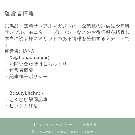
運営者情報
試供品・無料サンプルマガジンは、企業様の試供品や無料
サンプル、モニター、プレゼントなどのお得情報を精査し
本当に読者様にメリットのある情報を発信するメディアで
す。
運営者:HANA
（
X:@hanachanpoi
）
・
お問い合わせはこちらより
・
運営者概要
・
記事執筆ポリシー
・
BeautyLifehack
・
とくなび福岡記事
・
ヒツジと終活
プライバシーポリシー
免責事項
2017–2026 試供品・無料サンプルマガジン