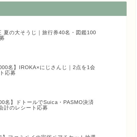
王 夏の大そうじ｜旅行券40名・図鑑100
募
,000名】IROKA×にじさんじ｜2点を1会
ト応募
000名】ドトールでSuica・PASMO決済
2会計のレシート応募