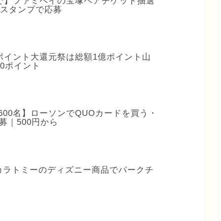
1まで】ファミペイの宝塚ペアチケット抽選
1スタンプで応募
】dポイント大還元祭は総額1億ポイント山
10ポイント
3,600名】ローソンでQUOカードを買う・
募｜500円から
タカラトミーのディズニー商品でパークチ