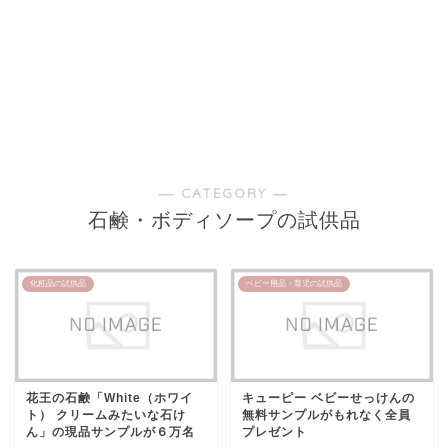
― CATEGORY ―
石鹸・ボディソープの試供品
化粧品の試供品
ベビー用品・育児の試供品
花王の石鹸「White（ホワイ
キューピー ベビーせっけんの
ト） クリームみたいな石け
無料サンプルがもれなく全員
ん」の現品サンプルが６万名
プレゼント