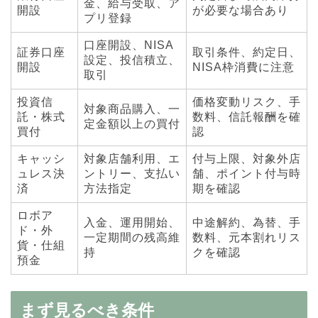
金、給与受取、ア
開設
が必要な場合あり
プリ登録
口座開設、NISA
証券口座
取引条件、約定日、
設定、投信積立、
開設
NISA枠消費に注意
取引
投資信
価格変動リスク、手
対象商品購入、一
託・株式
数料、信託報酬を確
定金額以上の買付
買付
認
キャッシ
対象店舗利用、エ
付与上限、対象外店
ュレス決
ントリー、支払い
舗、ポイント付与時
済
方法指定
期を確認
ロボア
入金、運用開始、
中途解約、為替、手
ド・外
一定期間の残高維
数料、元本割れリス
貨・仕組
持
クを確認
預金
まず見るべき条件