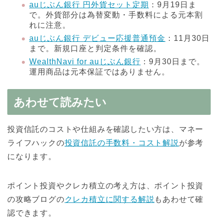
auじぶん銀行 円外貨セット定期
：9月19日ま
で。外貨部分は為替変動・手数料による元本割
れに注意。
auじぶん銀行 デビュー応援普通預金
：11月30日
まで。新規口座と判定条件を確認。
WealthNavi for auじぶん銀行
：9月30日まで。
運用商品は元本保証ではありません。
あわせて読みたい
投資信託のコストや仕組みを確認したい方は、マネー
ライフハックの
投資信託の手数料・コスト解説
が参考
になります。
ポイント投資やクレカ積立の考え方は、ポイント投資
の攻略ブログの
クレカ積立に関する解説
もあわせて確
認できます。