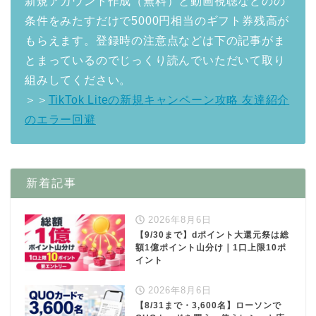
新規アカウント作成（無料）と動画視聴などのの
条件をみたすだけで5000円相当のギフト券残高が
もらえます。登録時の注意点などは下の記事がま
とまっているのでじっくり読んでいただいて取り
組みしてください。
＞＞
TikTok Liteの新規キャンペーン攻略 友達紹介
のエラー回避
新着記事
2026年8月6日
【9/30まで】dポイント大還元祭は総
額1億ポイント山分け｜1口上限10ポ
イント
2026年8月6日
【8/31まで・3,600名】ローソンで