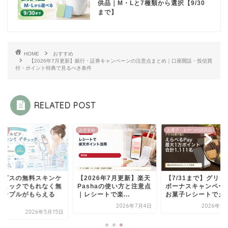
供品｜M・Lと7種類から選択【9/30
まで】
HOME
おすすめ
【2026年7月更新】銀行・証券キャンペーンの注意点まとめ｜口座開設・投信買
付・ポイント特典で見るべき条件
RELATED POST
すめ
おすすめ
お菓子・おやつの試供品
ルビスの無料スキンケ
【2026年7月更新】楽天
【7/31まで】グリコ
チェックでもれなく無
Pashaの使い方と注意点
ボーナスキャンペー
サンプルがもらえる
｜レシートで楽...
お菓子レシートでえ..
.
2026年7月4日
2026年6
2026年5月15日