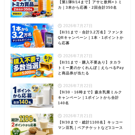
【第1弾9/14まで】アサヒ飲料×トミ
カ｜3本から応募・2回合計350名
2026年7月27日
【8/31まで・合計3.2万名】ファンタ
QRキャンペーン｜1本・1ポイントか
ら応募
2026年7月27日
【8/31まで・購入不要あり】タカラ
トミー夏のかくれんぼ｜えらべるPay
と商品券が当たる
2026年7月22日
【9/30・16時まで】森永乳業ミルク
キャンペーン｜1ポイントから合計
140名
2026年7月21日
【9/30まで・総計1100名】キッコー
マン豆乳｜ペアチケットなど3コース