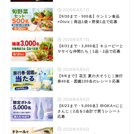
2026年8月7日
【9/30まで・500名】ケンミン食品
×Oisix｜商品1袋＋野菜1点で応募
2026年8月7日
【8/31まで・3,000名】キユーピーと
ヤサイな仲間たち｜1品・2品で応募
2026年8月6日
【9/6まで】花王 夏の大そうじ｜旅行
券40名・図鑑100名のレシート応募
2026年8月6日
【8/23まで・5,000名】IROKA×にじ
さんじ｜2点を1会計で買うレシート
応募
2026年8月6日