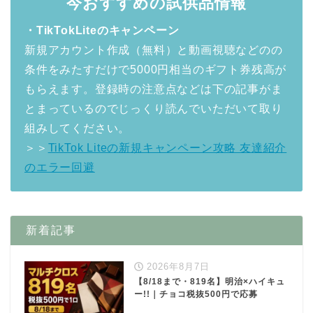
今おすすめの試供品情報
・TikTokLiteのキャンペーン
新規アカウント作成（無料）と動画視聴などのの
条件をみたすだけで5000円相当のギフト券残高が
もらえます。登録時の注意点などは下の記事がま
とまっているのでじっくり読んでいただいて取り
組みしてください。
＞＞
TikTok Liteの新規キャンペーン攻略 友達紹介
のエラー回避
新着記事
2026年8月7日
【8/18まで・819名】明治×ハイキュ
ー!!｜チョコ税抜500円で応募