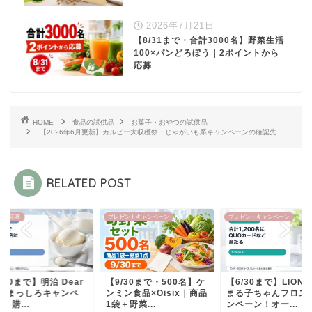
2026年7月21日
【8/31まで・合計3000名】野菜生活
100×パンどろぼう｜2ポイントから
応募
HOME
食品の試供品
お菓子・おやつの試供品
【2026年6月更新】カルビー大収穫祭・じゃがいも系キャンペーンの確認先
RELATED POST
ゼントキャンペーン
プレゼントキャンペーン
アプリで応募
/30まで・500名】ケ
【6/30まで】LION×ちび
【6/30まで】明治 De
ン食品×Oisix｜商品
まる子ちゃんフロスキャ
Milk まっしろキャ
＋野菜...
ンペーン！オー...
ーン！購...