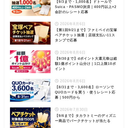
【9/3まで・1,000名】ドトールで
Suica・PASMO決済｜400円以上×2
会計のレシート応募
2026年8月6日
【第1回9/21まで】ファミペイの宝塚
ペアチケット抽選｜店頭支払い11ス
タンプで応募
2026年8月6日
【9/30まで】dポイント大還元祭は総
額1億ポイント山分け｜1口上限10ポ
イント
2026年8月6日
【8/31まで・3,600名】ローソンで
QUOカードを買う・使うレシート応
募｜500円から
2026年7月30日
【9/6まで】タカラトミーのディズニ
ー商品でパークチケットが当たる