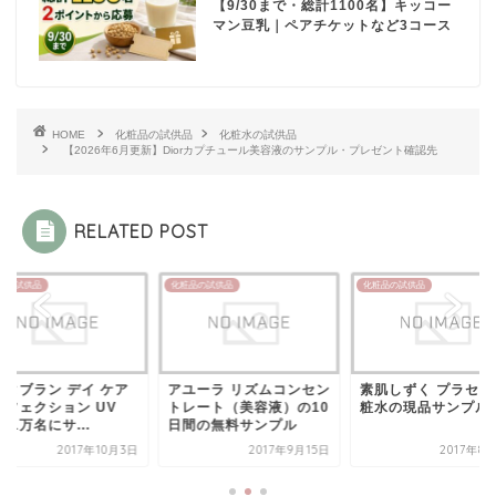
【9/30まで・総計1100名】キッコー
マン豆乳｜ペアチケットなど3コース
HOME
化粧品の試供品
化粧水の試供品
【2026年6月更新】Diorカプチュール美容液のサンプル・プレゼント確認先
RELATED POST
品の試供品
化粧品の試供品
化粧品の試供品
ユーラ リズムコンセン
素肌しずく プラセンタ化
アスタブラン デイ 
レート（美容液）の10
粧水の現品サンプル
パーフェクション U
間の無料サンプル
EXが1万名にサ...
2017年9月15日
2017年8月21日
2017年1