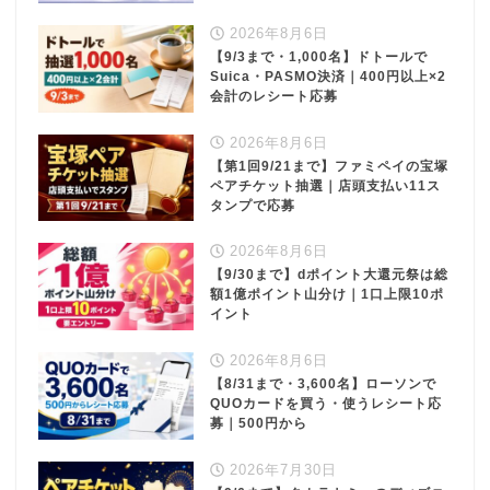
2026年8月6日
【9/3まで・1,000名】ドトールで
Suica・PASMO決済｜400円以上×2
会計のレシート応募
2026年8月6日
【第1回9/21まで】ファミペイの宝塚
ペアチケット抽選｜店頭支払い11ス
タンプで応募
2026年8月6日
【9/30まで】dポイント大還元祭は総
額1億ポイント山分け｜1口上限10ポ
イント
2026年8月6日
【8/31まで・3,600名】ローソンで
QUOカードを買う・使うレシート応
募｜500円から
2026年7月30日