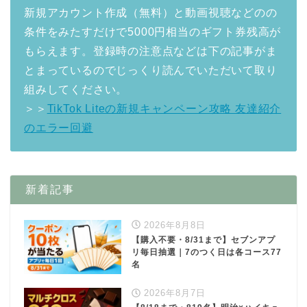
新規アカウント作成（無料）と動画視聴などのの
条件をみたすだけで5000円相当のギフト券残高が
もらえます。登録時の注意点などは下の記事がま
とまっているのでじっくり読んでいただいて取り
組みしてください。
＞＞
TikTok Liteの新規キャンペーン攻略 友達紹介
のエラー回避
新着記事
2026年8月8日
【購入不要・8/31まで】セブンアプ
リ毎日抽選｜7のつく日は各コース77
名
2026年8月7日