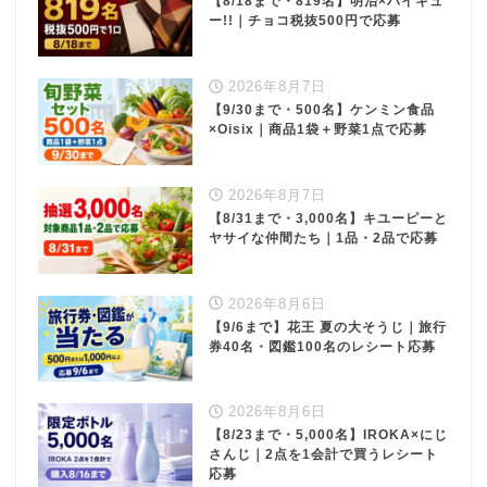
【8/18まで・819名】明治×ハイキュ
ー!!｜チョコ税抜500円で応募
2026年8月7日
【9/30まで・500名】ケンミン食品
×Oisix｜商品1袋＋野菜1点で応募
2026年8月7日
【8/31まで・3,000名】キユーピーと
ヤサイな仲間たち｜1品・2品で応募
2026年8月6日
【9/6まで】花王 夏の大そうじ｜旅行
券40名・図鑑100名のレシート応募
2026年8月6日
【8/23まで・5,000名】IROKA×にじ
さんじ｜2点を1会計で買うレシート
応募