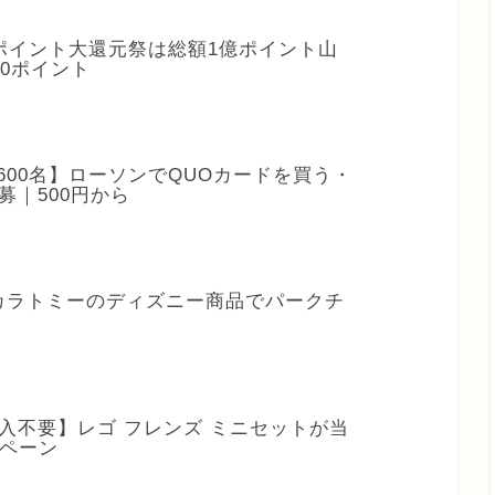
】dポイント大還元祭は総額1億ポイント山
10ポイント
3,600名】ローソンでQUOカードを買う・
募｜500円から
タカラトミーのディズニー商品でパークチ
購入不要】レゴ フレンズ ミニセットが当
ンペーン