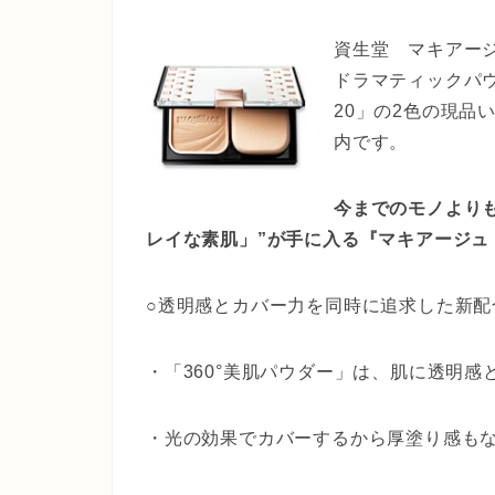
資生堂 マキアー
ドラマティックパウ
20」の2色の現品
内です。
今までのモノより
レイな素肌」”が手に入る『マキアージュ
○透明感とカバー力を同時に追求した新配合
・「360°美肌パウダー」は、肌に透明
・光の効果でカバーするから厚塗り感も