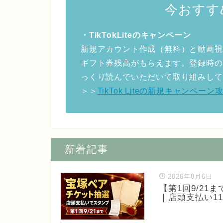
今おすす
・TikTokLiteのキャンペーン
新規アカウント作成（無料）と動画視
ギフト券残高がもらえます。登録時の
っくり読んでいただいて取り組みして
＞＞
TikTok Liteの新規キャンペ
新着記事
2026年8月6日
【第1回9/2
｜店頭支払い1