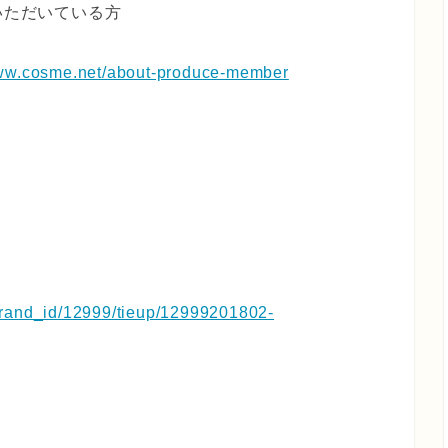
いただいている方
www.cosme.net/about-produce-member
brand_id/12999/tieup/12999201802-