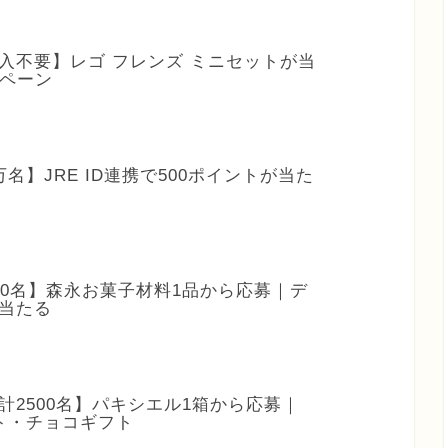
購入不要】レゴ フレンズ ミニセットが当
ンペーン
万名】JRE ID連携で500ポイントが当た
170名】森永お菓子材料1品から応募｜デ
当たる
合計2500名】パキシエル1箱から応募｜
ント・チョコギフト