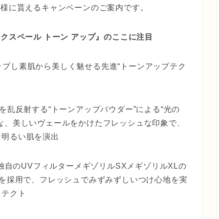
名様に貰えるキャンペーンのご案内です。
エクスペール
トーン
アップ』のここに注目
ップし素肌から美しく魅せる先進“トーンアップテク
を乱反射する“トーンアップパウダー”による“光の
な、美しいヴェールをかけたフレッシュな印象で、
な明るい肌を演出
る独自のUVフィルターメギゾリルSXメギゾリルXLの
分を採用で、フレッシュでみずみずしいつけ心地を実
ロテクト