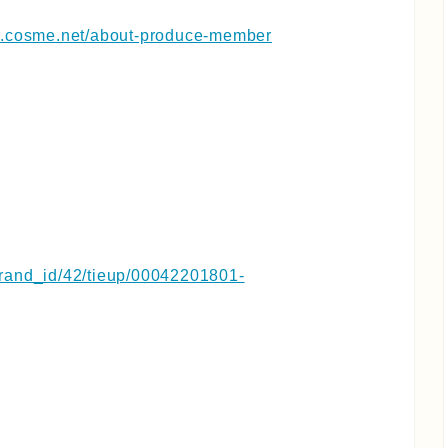
w.cosme.net/about-produce-member
brand_id/42/tieup/00042201801-