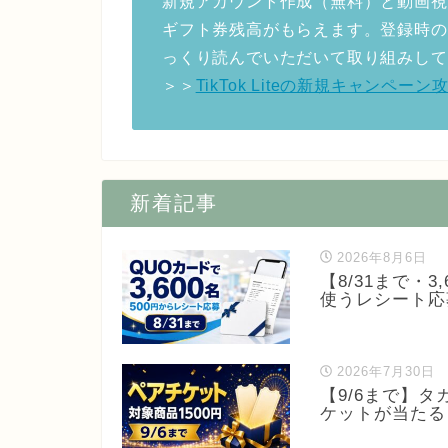
新規アカウント作成（無料）と動画視
ギフト券残高がもらえます。登録時の
っくり読んでいただいて取り組みして
＞＞
TikTok Liteの新規キャンペ
新着記事
2026年8月6日
【8/31まで・
使うレシート応
2026年7月30日
【9/6まで】
ケットが当たる