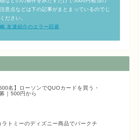
聴などのの条件をみたすだけで5000円相当の
注意点などは下の記事がまとまっているのでじ
ください。
ーン攻略 友達紹介のエラー回避
3,600名】ローソンでQUOカードを買う・
募｜500円から
タカラトミーのディズニー商品でパークチ