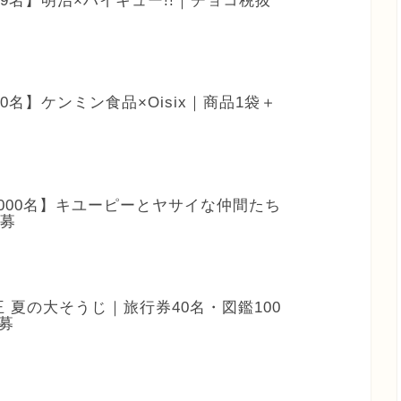
819名】明治×ハイキュー!!｜チョコ税抜
00名】ケンミン食品×Oisix｜商品1袋＋
3,000名】キユーピーとヤサイな仲間たち
応募
王 夏の大そうじ｜旅行券40名・図鑑100
募