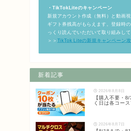
・TikTokLiteのキャンペーン
新規アカウント作成（無料）と動画視
ギフト券残高がもらえます。登録時の
っくり読んでいただいて取り組みして
＞＞
TikTok Liteの新規キャンペ
新着記事
2026年8月8日
【購入不要・8
く日は各コース
2026年8月7日