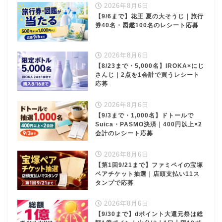
2026年8月6日
【9/6まで】花王 夏の大そうじ｜旅行
券40名・図鑑100名のレシート応募
2026年8月6日
【8/23まで・5,000名】IROKA×にじ
さんじ｜2点を1会計で買うレシート
応募
2026年8月6日
【9/3まで・1,000名】ドトールで
Suica・PASMO決済｜400円以上×2
会計のレシート応募
2026年8月6日
【第1回9/21まで】ファミペイの宝塚
ペアチケット抽選｜店頭支払い11ス
タンプで応募
2026年8月6日
【9/30まで】dポイント大還元祭は総