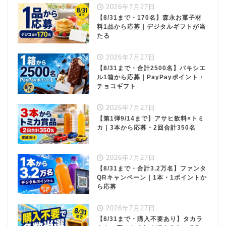
2026年7月27日
【8/31まで・170名】森永お菓子材
料1品から応募｜デジタルギフトが当
たる
2026年7月27日
【8/31まで・合計2500名】パキシエ
ル1箱から応募｜PayPayポイント・
チョコギフト
2026年7月27日
【第1弾9/14まで】アサヒ飲料×トミ
カ｜3本から応募・2回合計350名
2026年7月27日
【8/31まで・合計3.2万名】ファンタ
QRキャンペーン｜1本・1ポイントか
ら応募
2026年7月27日
【8/31まで・購入不要あり】タカラ