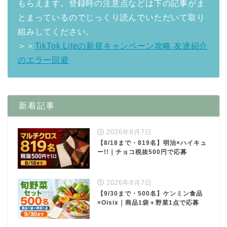
もらえます。登録時の注意点などは下の記事がま
とまっているのでじっくり読んでいただいて取り
組みしてください。
＞＞
TikTok Liteの新規キャンペーン攻略 友達紹介
のエラー回避
新着記事
2026年8月7日
【8/18まで・819名】明治×ハイキュ
ー!!｜チョコ税抜500円で応募
2026年8月7日
【9/30まで・500名】ケンミン食品
×Oisix｜商品1袋＋野菜1点で応募