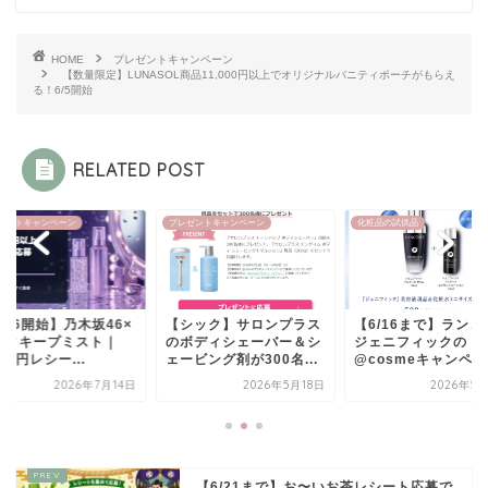
HOME
プレゼントキャンペーン
【数量限定】LUNASOL商品11,000円以上でオリジナルバニティポーチがもらえ
る！6/5開始
RELATED POST
ゼントキャンペーン
化粧品の試供品
プレゼントキャンペーン
シック】サロンプラス
【6/16まで】ランコム
【7/16開始】乃木坂4
ボディシェーバー＆シ
ジェニフィックの
メイクキープミスト
ビング剤が300名...
@cosmeキャンペーン...
2,000円レシー...
2026年5月18日
2026年5月21日
2026年7
【6/21まで】お〜いお茶レシート応募で