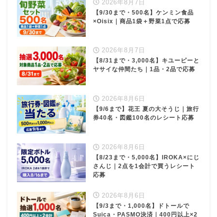
2026年8月7日
【9/30まで・500名】ケンミン食品
×Oisix｜商品1袋＋野菜1点で応募
2026年8月7日
【8/31まで・3,000名】キユーピーと
ヤサイな仲間たち｜1品・2品で応募
2026年8月6日
【9/6まで】花王 夏の大そうじ｜旅行
券40名・図鑑100名のレシート応募
2026年8月6日
【8/23まで・5,000名】IROKA×にじ
さんじ｜2点を1会計で買うレシート
応募
2026年8月6日
【9/3まで・1,000名】ドトールで
Suica・PASMO決済｜400円以上×2