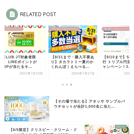
RELATED POST
スタントウィン
プレゼントキャンペーン
プレゼントキャンペーン
LUB JT対象者限
【8/31まで・購入不要あ
【9/10まで】SBI新
 LINEポイントが
り】タカラトミー夏のか
行 トリプル円定期預
0Pが当たるキ...
くれんぼ｜えらべる...
ャンペーン！3...
2022年7月23日
2026年7月27日
2026年6
【その場で当たる】アネッサ サンプルパ
ウチセットが合計1,000名に当た...
【6/5限定】クリスピー・クリーム・ド