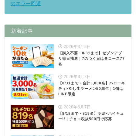
のエラー回避
新着記事
2026年8月8日
【購入不要・8/31まで】セブンアプ
リ毎日抽選｜7のつく日は各コース77
名
2026年8月8日
【8/31まで・合計3,000名】ハローキ
ティ×冷し生ラーメン50周年｜1個は
LINE限定
2026年8月7日
【8/18まで・819名】明治×ハイキュ
ー!!｜チョコ税抜500円で応募