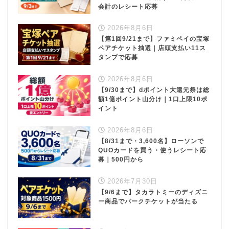
会計のレシート応募
2026年8月6日
【第1回9/21まで】ファミペイの宝塚
ペアチケット抽選｜店頭支払い11ス
タンプで応募
2026年8月6日
【9/30まで】dポイント大還元祭は総
額1億ポイント山分け｜1口上限10ポ
イント
2026年8月6日
【8/31まで・3,600名】ローソンで
QUOカードを買う・使うレシート応
募｜500円から
2026年7月30日
【9/6まで】タカラトミーのディズニ
ー商品でパークチケットが当たる