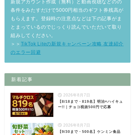
新規アカウント作成（無料）と動画視聴などのの
条件をみたすだけで5000円相当のギフト券残高が
もらえます。登録時の注意点などは下の記事がま
とまっているのでじっくり読んでいただいて取り
組みしてください。
＞＞
TikTok Liteの新規キャンペーン攻略 友達紹介
のエラー回避
新着記事
2026年8月7日
【8/18まで・819名】明治×ハイキュ
ー!!｜チョコ税抜500円で応募
2026年8月7日
【9/30まで・500名】ケンミン食品