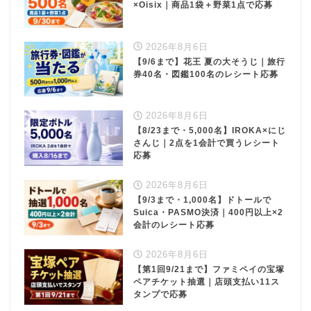
×Oisix｜商品1袋＋野菜1点で応募
2026年8月6日
【9/6まで】花王 夏の大そうじ｜旅行
券40名・図鑑100名のレシート応募
2026年8月6日
【8/23まで・5,000名】IROKA×にじ
さんじ｜2点を1会計で買うレシート
応募
2026年8月6日
【9/3まで・1,000名】ドトールで
Suica・PASMO決済｜400円以上×2
会計のレシート応募
2026年8月6日
【第1回9/21まで】ファミペイの宝塚
ペアチケット抽選｜店頭支払い11ス
タンプで応募