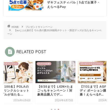
ザキフェスティバル｜5点でお菓子・
えらべるPay
HOME
プレゼントキャンペーン
【auじぶん銀行】ウル虎の夏2026観戦チケット・限定グッズが当たるキャンペ
ーン
RELATED POST
リで応募
プレゼントキャンペーン
プレゼントキャンペーン
/30まで】LION×たま
【7/31まで】AGFブレン
【毎月100名】POL
っちキャンペーン！対
ディ ポーション購入で応
B.A・リンクルショ
品購入でデ...
募！えらべるP...
サンプルが当たる...
2026年6月15日
2026年6月9日
2026年6