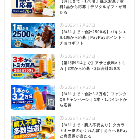
【8/31まで・170名】森永お菓子材
料1品から応募｜デジタルギフトが当
たる
2026年7月27日
【8/31まで・合計2500名】パキシエ
ル1箱から応募｜PayPayポイント・
チョコギフト
2026年7月27日
【第1弾9/14まで】アサヒ飲料×トミ
カ｜3本から応募・2回合計350名
2026年7月27日
【8/31まで・合計3.2万名】ファンタ
QRキャンペーン｜1本・1ポイントか
ら応募
2026年7月27日
【8/31まで・購入不要あり】タカラ
トミー夏のかくれんぼ｜えらべるPay
と商品券が当たる