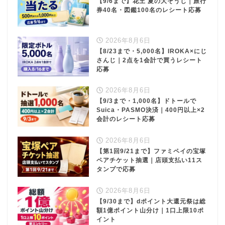
【9/6まで】花王 夏の大そうじ｜旅行
券40名・図鑑100名のレシート応募
2026年8月6日
【8/23まで・5,000名】IROKA×にじ
さんじ｜2点を1会計で買うレシート
応募
2026年8月6日
【9/3まで・1,000名】ドトールで
Suica・PASMO決済｜400円以上×2
会計のレシート応募
2026年8月6日
【第1回9/21まで】ファミペイの宝塚
ペアチケット抽選｜店頭支払い11ス
タンプで応募
2026年8月6日
【9/30まで】dポイント大還元祭は総
額1億ポイント山分け｜1口上限10ポ
イント