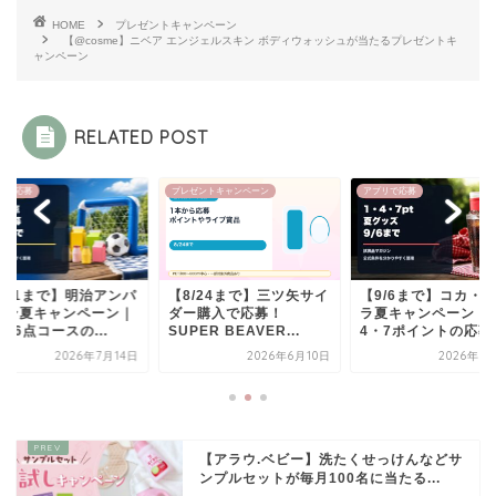
HOME
プレゼントキャンペーン
【@cosme】ニベア エンジェルスキン ボディウォッシュが当たるプレゼントキ
ャンペーン
RELATED POST
ゼントキャンペーン
アプリで応募
アプリで応募
8/24まで】三ツ矢サイ
【9/6まで】コカ・コー
【8/31まで】明治ア
ー購入で応募！
ラ夏キャンペーン｜1・
ンマン夏キャンペー
PER BEAVER...
4・7ポイントの応募...
3点・6点コースの...
2026年6月10日
2026年7月14日
2026年7
【アラウ.ベビー】洗たくせっけんなどサ
ンプルセットが毎月100名に当たる...