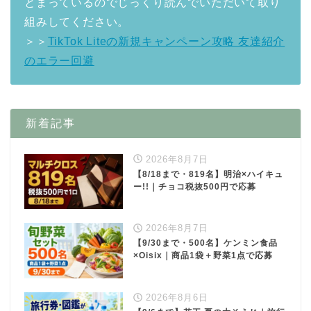
とまっているのでじっくり読んでいただいて取り
組みしてください。
＞＞
TikTok Liteの新規キャンペーン攻略 友達紹介
のエラー回避
新着記事
2026年8月7日
【8/18まで・819名】明治×ハイキュ
ー!!｜チョコ税抜500円で応募
2026年8月7日
【9/30まで・500名】ケンミン食品
×Oisix｜商品1袋＋野菜1点で応募
2026年8月6日