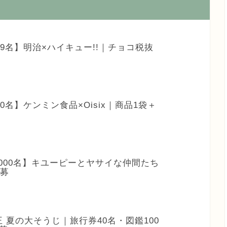
819名】明治×ハイキュー!!｜チョコ税抜
00名】ケンミン食品×Oisix｜商品1袋＋
3,000名】キユーピーとヤサイな仲間たち
応募
王 夏の大そうじ｜旅行券40名・図鑑100