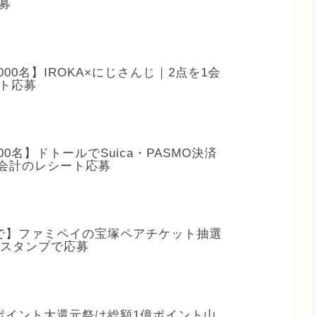
募
,000名】IROKA×にじさんじ｜2点を1会
ト応募
000名】ドトールでSuica・PASMO決済
2会計のレシート応募
1まで】ファミペイの宝塚ペアチケット抽選
1スタンプで応募
】dポイント大還元祭は総額1億ポイント山