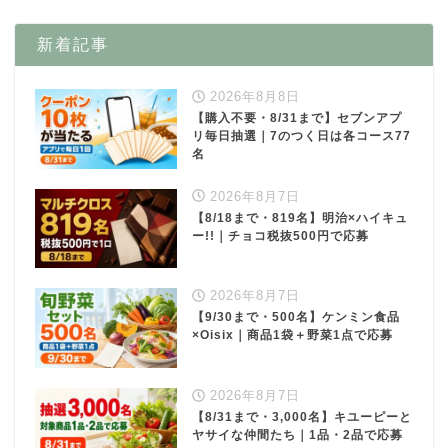
新着記事
2026年8月8日
【購入不要・8/31まで】セブンアプ
リ毎日抽選｜7のつく日は各コース77
名
2026年8月7日
【8/18まで・819名】明治×ハイキュ
ー!!｜チョコ税抜500円で応募
2026年8月7日
【9/30まで・500名】ケンミン食品
×Oisix｜商品1袋＋野菜1点で応募
2026年8月7日
【8/31まで・3,000名】キユーピーと
ヤサイな仲間たち｜1品・2品で応募