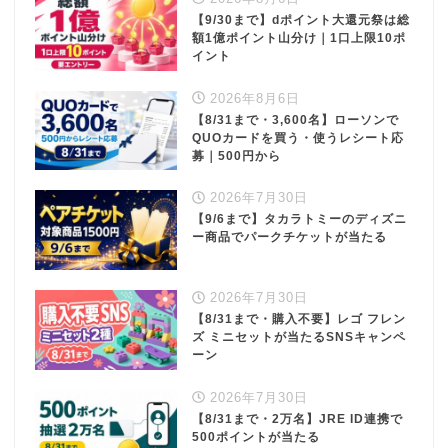
【9/30まで】dポイント大還元祭は総
額1億ポイント山分け｜1口上限10ポ
イント
2026年8月6日
【8/31まで・3,600名】ローソンで
QUOカードを買う・使うレシート応
募｜500円から
2026年7月30日
【9/6まで】タカラトミーのディズニ
ー商品でパークチケットが当たる
2026年7月30日
【8/31まで・購入不要】レゴ フレン
ズ ミニセットが当たるSNSキャンペ
ーン
2026年7月30日
【8/31まで・2万名】JRE ID連携で
500ポイントが当たる