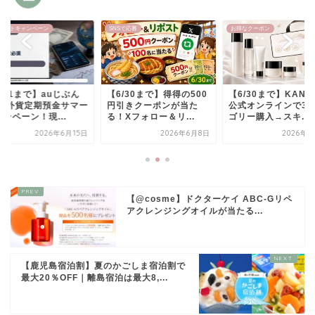
Sで応募
お得なクーポン
プレゼントキャンペーン
/30まで】得得の500
【6/30まで】KANEBO
【7/31まで】auじ
引きクーポンが当た
公式オンラインで3カテ
銀行 外貨定期預金サ
Xフォロー＆リ...
ゴリー購入→スキ...
キャンペーン！現...
2026年6月8日
2026年6月5日
2026年6
【@cosme】ドクターケイ ABC-Gリペ
アクレンジングオイルが当たる...
【鹿児島宿泊割】夏のかごしま宿泊割で
最大20％OFF｜離島宿泊は最大8,...