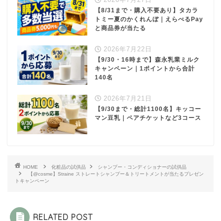
【8/31まで・購入不要あり】タカラ
トミー夏のかくれんぼ｜えらべるPay
と商品券が当たる
2026年7月22日
【9/30・16時まで】森永乳業ミルク
キャンペーン｜1ポイントから合計
140名
2026年7月21日
【9/30まで・総計1100名】キッコー
マン豆乳｜ペアチケットなど3コース
HOME
化粧品の試供品
シャンプー・コンディショナーの試供品
【@cosme】Straine ストレートシャンプー＆トリートメントが当たるプレゼン
トキャンペーン
RELATED POST