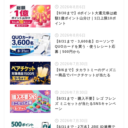
2026年8月6日
【9/30まで】dポイント大還元祭は総
額1億ポイント山分け｜1口上限10ポ
イント
2026年8月6日
【8/31まで・3,600名】ローソンで
QUOカードを買う・使うレシート応
募｜500円から
2026年7月30日
【9/6まで】タカラトミーのディズニ
ー商品でパークチケットが当たる
2026年7月30日
【8/31まで・購入不要】レゴ フレン
ズ ミニセットが当たるSNSキャンペ
ーン
2026年7月30日
【8/31まで・2万名】JRE ID連携で