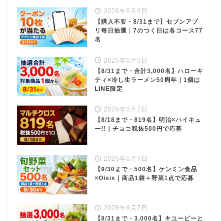
2026年8月8日
【購入不要・8/31まで】セブンアプ
リ毎日抽選｜7のつく日は各コース77
名
2026年8月8日
【8/31まで・合計3,000名】ハローキ
ティ×冷し生ラーメン50周年｜1個は
LINE限定
2026年8月7日
【8/18まで・819名】明治×ハイキュ
ー!!｜チョコ税抜500円で応募
2026年8月7日
【9/30まで・500名】ケンミン食品
×Oisix｜商品1袋＋野菜1点で応募
2026年8月7日
【8/31まで・3,000名】キユーピーと