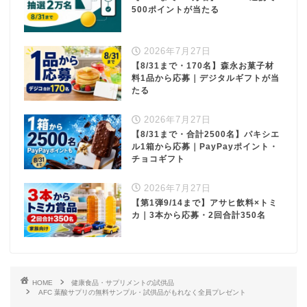
500ポイントが当たる
2026年7月27日
【8/31まで・170名】森永お菓子材
料1品から応募｜デジタルギフトが当
たる
2026年7月27日
【8/31まで・合計2500名】パキシエ
ル1箱から応募｜PayPayポイント・
チョコギフト
2026年7月27日
【第1弾9/14まで】アサヒ飲料×トミ
カ｜3本から応募・2回合計350名
HOME
健康食品・サプリメントの試供品
AFC 葉酸サプリの無料サンプル・試供品がもれなく全員プレゼント