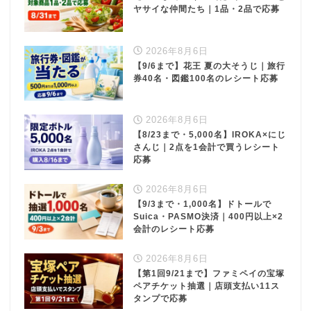
ヤサイな仲間たち｜1品・2品で応募
2026年8月6日
【9/6まで】花王 夏の大そうじ｜旅行
券40名・図鑑100名のレシート応募
2026年8月6日
【8/23まで・5,000名】IROKA×にじ
さんじ｜2点を1会計で買うレシート
応募
2026年8月6日
【9/3まで・1,000名】ドトールで
Suica・PASMO決済｜400円以上×2
会計のレシート応募
2026年8月6日
【第1回9/21まで】ファミペイの宝塚
ペアチケット抽選｜店頭支払い11ス
タンプで応募