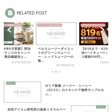
RELATED POST
エット食品の試供品
プレゼントキャンペーン
ヨーグルト・乳酸菌の試供品
ルスムージーダイエッ
【8/18まで・819名】明
【2026年6月更新】
のグリーンスムージ
治×ハイキュー!!｜チョ
メイバランスのキャ
・レッドスムージーの
コ税抜500円...
ーン・商品確認先と..
.
2026年8月7日
2017年10
2017年8月21日
ゼリア新薬 ジージー・シーシー
（ZZ:CC）のスキンケア無料サンプルセ
ッ...
吉田アイエム研究所の温泉ミネラルベー