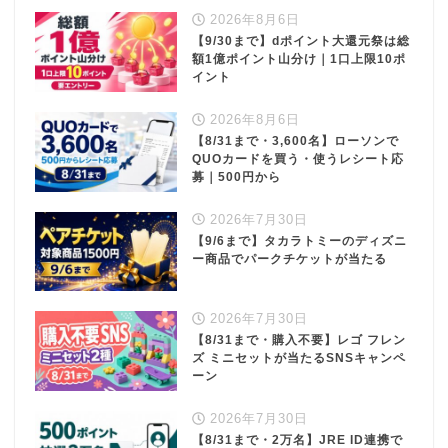
2026年8月6日
【9/30まで】dポイント大還元祭は総
額1億ポイント山分け｜1口上限10ポ
イント
2026年8月6日
【8/31まで・3,600名】ローソンで
QUOカードを買う・使うレシート応
募｜500円から
2026年7月30日
【9/6まで】タカラトミーのディズニ
ー商品でパークチケットが当たる
2026年7月30日
【8/31まで・購入不要】レゴ フレン
ズ ミニセットが当たるSNSキャンペ
ーン
2026年7月30日
【8/31まで・2万名】JRE ID連携で