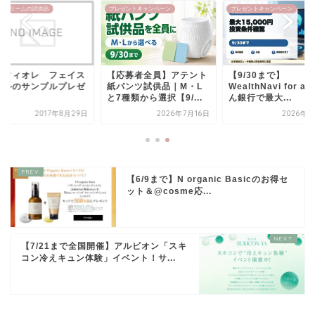
・クリームの試供品
プレゼントキャンペーン
プレゼントキャンペーン
ンフィオレ フェイス
【応募者全員】アテント
【9/30まで】
イルのサンプルプレゼ
紙パンツ試供品｜M・L
WealthNavi for a
ト
と7種類から選択【9/...
ん銀行で最大...
2017年8月29日
2026年7月16日
2026年7
【6/9まで】N organic Basicのお得セ
ット＆@cosme応...
【7/21まで全国開催】アルビオン「スキ
コン冷えキュン体験」イベント！サ...