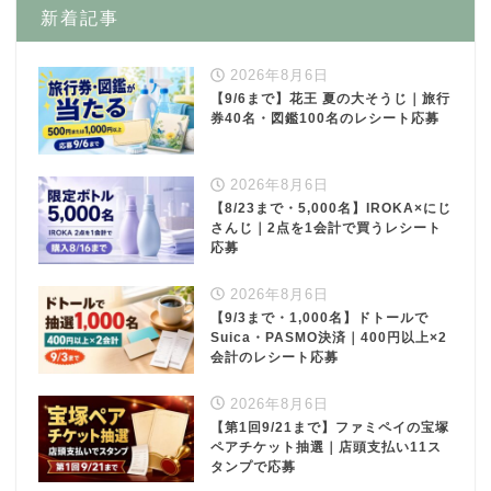
新着記事
2026年8月6日
【9/6まで】花王 夏の大そうじ｜旅行
券40名・図鑑100名のレシート応募
2026年8月6日
【8/23まで・5,000名】IROKA×にじ
さんじ｜2点を1会計で買うレシート
応募
2026年8月6日
【9/3まで・1,000名】ドトールで
Suica・PASMO決済｜400円以上×2
会計のレシート応募
2026年8月6日
【第1回9/21まで】ファミペイの宝塚
ペアチケット抽選｜店頭支払い11ス
タンプで応募