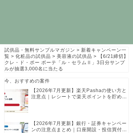
試供品・無料サンプルマガジン
>
新着キャンペーン一
覧
>
化粧品の試供品
>
美容液の試供品
>
【6/21締切】
クレ・ド・ポー ボーテ「ル・セラムⅡ」3日分サンプ
ルが抽選3,000名に当たる
今、おすすめの案件
【2026年7月更新】楽天Pashaの使い方と
注意点｜レシートで楽天ポイントを貯める
レシ活ガイド
【2026年7月更新】銀行・証券キャンペー
ンの注意点まとめ｜口座開設・投信買付・