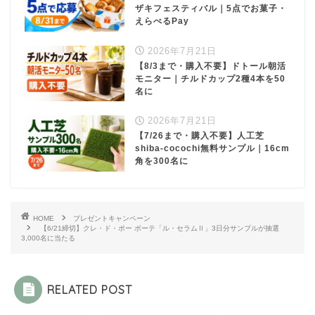
ザキフェスティバル｜5点でお菓子・
えらべるPay
2026年7月21日
【8/3まで・購入不要】ドトール朝活
モニター｜チルドカップ2種4本を50
名に
2026年7月21日
【7/26まで・購入不要】人工芝
shiba-cocochi無料サンプル｜16cm
角を300名に
HOME
プレゼントキャンペーン
【6/21締切】クレ・ド・ポー ボーテ「ル・セラムⅡ」3日分サンプルが抽選
3,000名に当たる
RELATED POST